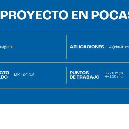
 PROYECTO EN POC
APLICACIONES
Bulgaria
Agricultur
CTO
PUNTOS
Q=70 m³/h
MK 100 C/6
ADO
DE TRABAJO
H=120 mt.