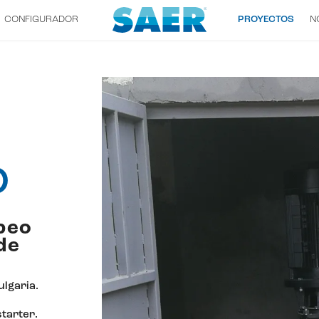
CONFIGURADOR
PROYECTOS
N
O
beo
de
ulgaria.
tarter.