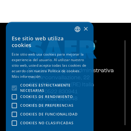
×
Ese sitio web utiliza
ITALIAN
cookies
ENGLISH
Este sitio web usa cookies para mejorar la
experiencia del usuario. Al utilizar nuestro
SPANISH
sitio web, usted acepta todas las cookies de
GERMAN
Residencia legal y administrativa
acuerdo con nuestra Política de cookies.
Más información
via Circonvallazione, 22
FRENCH
42016 Guastalla (RE) Italia
COOKIES ESTRICTAMENTE
NECESARIAS
T. +39 0522 830941
COOKIES DE RENDIMIENTO
F. +39 0522 826948
COOKIES DE PREFERENCIAS
info@saer.it
COOKIES DE FUNCIONALIDAD
COOKIES NO CLASIFICADAS