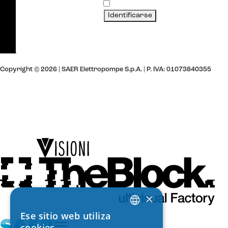
Recuérdeme
Identificarse
¿Olvidó su contraseña?
Crear una cuenta
Copyright © 2026 | SAER Elettropompe S.p.A.
| P. IVA: 01073840355
Política de Cookies
Política de Privacidad
Privacidad de Contactos
Privacidad de la Newsletter
Privacidad de la Aplicación
Website by
Design by
×
Ese sitio web utiliza
ITALIAN
cookies