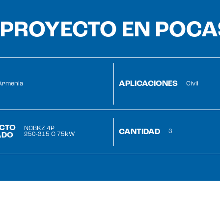
 PROYECTO EN POC
APLICACIONES
Armenia
Civil
CTO
NCBKZ 4P
CANTIDAD
3
ADO
250-315 C 75kW