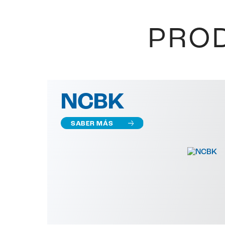
PROD
NCBK
SABER MÁS