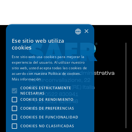
×
Ese sitio web utiliza
ITALIAN
cookies
ENGLISH
Este sitio web usa cookies para mejorar la
experiencia del usuario. Al utilizar nuestro
SPANISH
sitio web, usted acepta todas las cookies de
GERMAN
Residencia legal y administrativa
acuerdo con nuestra Política de cookies.
Más información
via Circonvallazione, 22
FRENCH
42016 Guastalla (RE) Italia
COOKIES ESTRICTAMENTE
NECESARIAS
T. +39 0522 830941
COOKIES DE RENDIMIENTO
F. +39 0522 826948
COOKIES DE PREFERENCIAS
info@saer.it
COOKIES DE FUNCIONALIDAD
COOKIES NO CLASIFICADAS