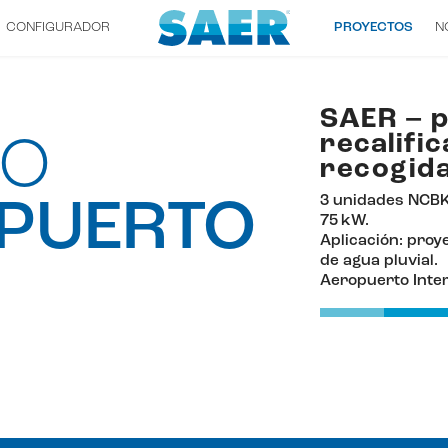
CONFIGURADOR
PROYECTOS
N
SAER – 
recalifi
RO
recogida
3 unidades NCBK
PUERTO
75 kW.
Aplicación: proy
de agua pluvial.
Aeropuerto Inter