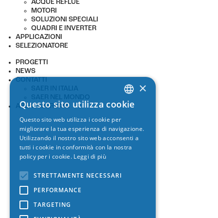
ACQUE REFLUE
MOTORI
SOLUZIONI SPECIALI
QUADRI E INVERTER
APPLICAZIONI
SELEZIONATORE
PROGETTI
NEWS
CONTATTI
×
SAER IN ITALIA
SAER NEL MONDO
Questo sito utilizza cookie
AREA RISERVATA
ITALIAN
Questo sito web utilizza i cookie per
ENGLISH
migliorare la tua esperienza di navigazione.
Utilizzando il nostro sito web acconsenti a
SPANISH
tutti i cookie in conformità con la nostra
policy per i cookie.
Leggi di più
GERMAN
FRENCH
STRETTAMENTE NECESSARI
PERFORMANCE
TARGETING