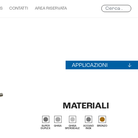
Search
S
CONTATTI
AREA RISERVATA
...
APPLICAZIONI
AGRICOLTURA
CIVILE
INDUSTRIALE
MATERIALI
MINERARIO
NAVALE
OFFSHORE
SUPER
GHISA
GHISA
ACCIAIO
BRONZO
DUPLEX
SFEROIDALE
INOX