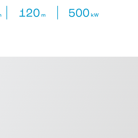
120
500
h
m
kW