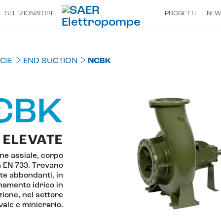
SELEZIONATORE
PROGETTI
NEW
CIE
END SUCTION
NCBK
CBK
 ELEVATE
e assiale, corpo
 EN 733. Trovano
te abbondanti, in
onamento idrico in
ione, nel settore
vale e minierario.