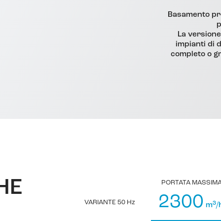
Basamento pro
p
La versione
impianti di 
completo o g
HE
PORTATA MASSIM
2300
VARIANTE 50 Hz
3
m
/