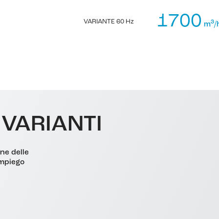
1700
VARIANTE 60 Hz
3
m
/
 VARIANTI
one delle
impiego