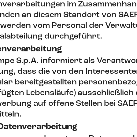
tenverarbeitungen im Zusammenhan
nden an diesem Standort von SAE
d werden vom Personal der Verwal
alabteilung durchgeführt.
enverarbeitung
pe S.p.A. informiert als Verantwor
ng, dass die von den Interessent
lar bereitgestellten personenbez
efügten Lebensläufe) ausschließlic
erbung auf offene Stellen bei SAE
tteln.
 Datenverarbeitung