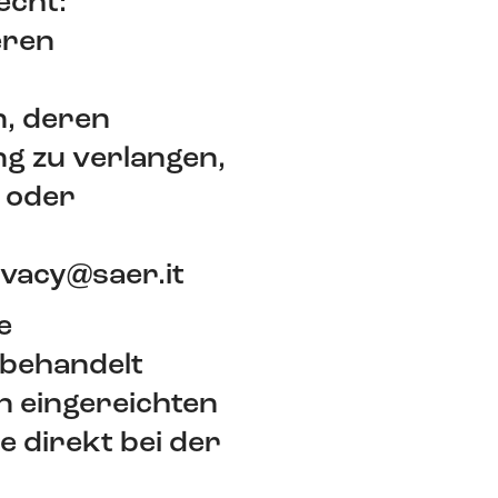
echt:
eren
n, deren
g zu verlangen,
g oder
.
ivacy@saer.it
e
behandelt
n eingereichten
 direkt bei der