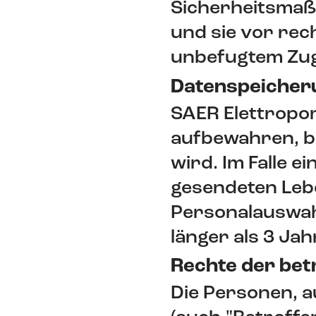
Sicherheitsmaß
und sie vor rec
unbefugtem Zug
Datenspeicher
SAER Elettropo
aufbewahren, b
wird. Im Falle 
gesendeten Lebe
Personalauswah
länger als 3 Jah
Rechte der bet
Die Personen, a