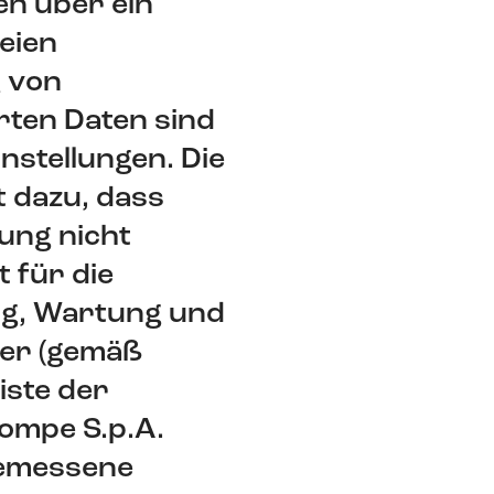
n über ein
teien
 von
rten Daten sind
nstellungen. Die
t dazu, dass
ung nicht
 für die
ng, Wartung und
ter (gemäß
iste der
pompe S.p.A.
gemessene