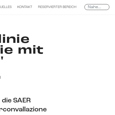
Search
UELLES
KONTAKT
RESERVIERTER BEREICH
...
inie
ie mit
'
R
 die SAER
irconvallazione