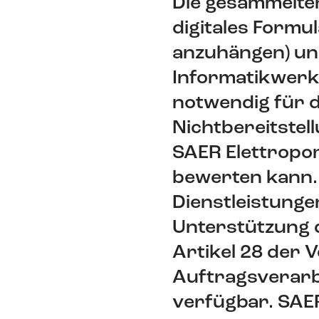
Die gesammelte
digitales Formul
anzuhängen) un
Informatikwerkz
notwendig für d
Nichtbereitstel
SAER Elettropom
bewerten kann. 
Dienstleistung
Unterstützung 
Artikel 28 der 
Auftragsverarbe
verfügbar. SAE