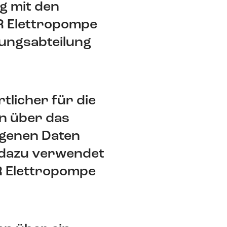
g mit den
R Elettropompe
tungsabteilung
tlicher für die
en über das
ogenen Daten
h dazu verwendet
R Elettropompe