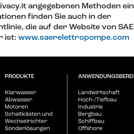
vacy.it angegebenen Methoden ein
tionen finden Sie auch in der
tlinie, die auf der Website von SA
 ist:
www.saerelettropompe.com
PRODUKTE
ANWENDUNGSBEREI
Klarwasser
Landwirtschaft
Abwasser
Hoch-/Tiefbau
Motoren
Industrie
Schaltkästen und
Bergbau
Wechselrichter
Schiffbau
Sonderlösungen
Offshore