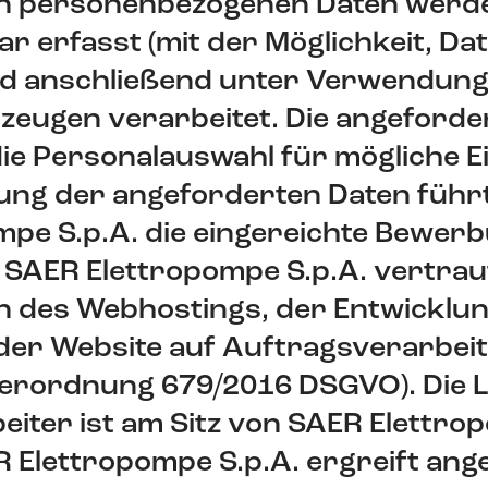
n personenbezogenen Daten werde
ar erfasst (mit der Möglichkeit, Da
d anschließend unter Verwendung
eugen verarbeitet. Die angeforde
ie Personalauswahl für mögliche Ei
lung der angeforderten Daten führ
pe S.p.A. die eingereichte Bewerb
SAER Elettropompe S.p.A. vertraut
en des Webhostings, der Entwicklu
der Website auf Auftragsverarbei
Verordnung 679/2016 DSGVO). Die L
iter ist am Sitz von SAER Elettro
R Elettropompe S.p.A. ergreift an