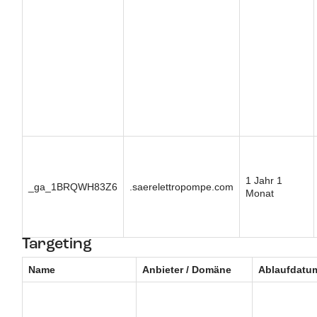
1 Jahr 1
_ga_1BRQWH83Z6
.saerelettropompe.com
Monat
Targeting
Name
Anbieter / Domäne
Ablaufdatu