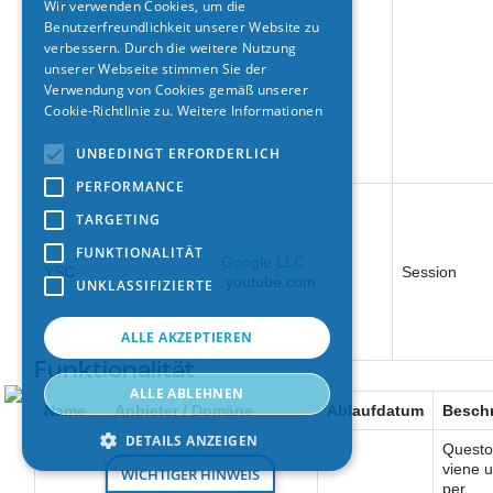
Wir verwenden Cookies, um die
Benutzerfreundlichkeit unserer Website zu
SPANISH
verbessern. Durch die weitere Nutzung
GERMAN
unserer Webseite stimmen Sie der
Verwendung von Cookies gemäß unserer
FRENCH
Cookie-Richtlinie zu.
Weitere Informationen
UNBEDINGT ERFORDERLICH
PERFORMANCE
TARGETING
FUNKTIONALITÄT
Google LLC
YSC
Session
.youtube.com
UNKLASSIFIZIERTE
ALLE AKZEPTIEREN
Funktionalität
ALLE ABLEHNEN
Name
Anbieter / Domäne
Ablaufdatum
Besch
DETAILS ANZEIGEN
Questo
viene u
WICHTIGER HINWEIS
per