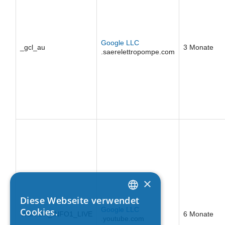
Google LLC
_gcl_au
3 Monate
.saerelettropompe.com
×
Diese Webseite verwendet
ITALIAN
Google LLC
Cookies.
VISITOR_INFO1_LIVE
6 Monate
.youtube.com
ENGLISH