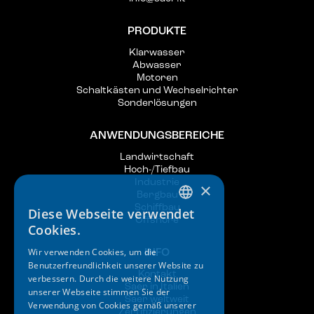
PRODUKTE
Klarwasser
Abwasser
Motoren
Schaltkästen und Wechselrichter
Sonderlösungen
ANWENDUNGSBEREICHE
Landwirtschaft
Hoch-/Tiefbau
Industrie
×
Bergbau
Schiffbau
Diese Webseite verwendet
ITALIAN
Offshore
Cookies.
ENGLISH
Wir verwenden Cookies, um die
INFO
Benutzerfreundlichkeit unserer Website zu
SPANISH
Kontakt
verbessern. Durch die weitere Nutzung
Saer in Italien
GERMAN
unserer Webseite stimmen Sie der
Saer weltweit
Verwendung von Cookies gemäß unserer
Zertifizierungen
FRENCH