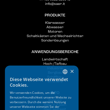
info@saer.it
PRODUKTE
Klarwasser
Abwasser
Motoren
Schaltkästen und Wechselrichter
Sonderlösungen
ANWENDUNGSBEREICHE
Landwirtschaft
Hoch-/Tiefbau
Industrie
×
Bergbau
Schiffbau
Diese Webseite verwendet
ITALIAN
Offshore
Cookies.
ENGLISH
Wir verwenden Cookies, um die
INFO
Benutzerfreundlichkeit unserer Website zu
SPANISH
Kontakt
verbessern. Durch die weitere Nutzung
Saer in Italien
GERMAN
unserer Webseite stimmen Sie der
Saer weltweit