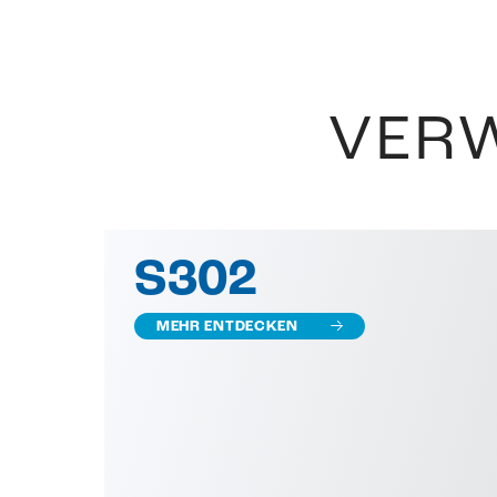
VER
S302
MEHR ENTDECKEN