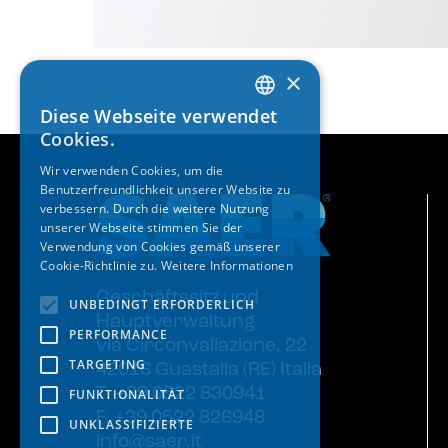
×
Diese Webseite verwendet
ITALIAN
Cookies.
ENGLISH
Wir verwenden Cookies, um die
Benutzerfreundlichkeit unserer Website zu
SPANISH
verbessern. Durch die weitere Nutzung
GERMAN
unserer Webseite stimmen Sie der
Verwendung von Cookies gemäß unserer
FRENCH
Cookie-Richtlinie zu.
Weitere Informationen
Geschäftssitz und
UNBEDINGT ERFORDERLICH
Hauptverwaltung
PERFORMANCE
via Circonvallazione, 22
TARGETING
42016 Guastalla (RE) Italia
T. +39 0522 830941
FUNKTIONALITÄT
F. +39 0522 826948
UNKLASSIFIZIERTE
info@saer.it