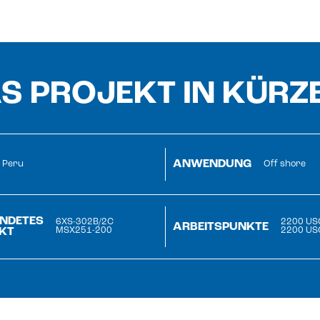
S PROJEKT IN KÜRZ
ANWENDUNG
Peru
Off shore
NDETES
6XS-302B/2C
2200 US
ARBEITSPUNKTE
KT
MSX251-200
2200 US