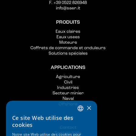
F. +39 0522 826948
info@saer.it
PRODUITS
Eaux claires
Eaux usees
Moteurs
Coffrets de commande et onduleurs
Solutions spéciales
APPLICATIONS
Agriculture
Civil
Industries
Secteur minier
Naval
Offshore
×
Ce site Web utilise des
INFO
ITALIAN
cookies
Contact
ENGLISH
Saer en Italie
Notre site Web utilise des cookies pour